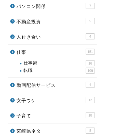
パソコン関係
7
不動産投資
5
人付き合い
4
仕事
151
仕事術
16
転職
109
動画配信サービス
4
女子ウケ
12
子育て
18
宮崎県ネタ
8