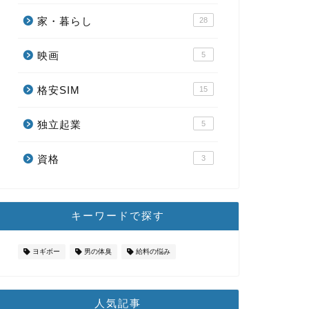
家・暮らし
28
映画
5
格安SIM
15
独立起業
5
資格
3
キーワードで探す
ヨギボー
男の体臭
給料の悩み
人気記事