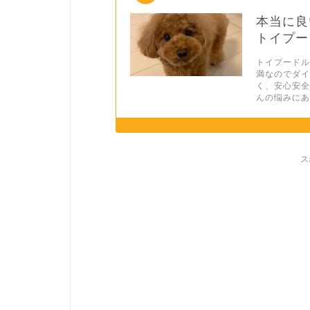
本当に良
トイプー
トイプード
満なのでダ
く、安心安
んの悩みにあ
ス