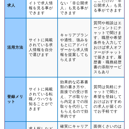
ここだけの「非
イトで求人情
ない「非公開求
求人
公開求人」も見
報を見る事が
人」も見る事が
る事ができます
できます
できます
質問や相談はエ
ージェントにチ
ャットで聞けま
キャリアプラン
す、職歴や希望
サイトに掲載
や適性、強みを
条件を入力して
されている求
もとにアドバイ
活用方法
おけば求人オフ
人情報を自分
ザーから求人情
ァーがチャット
で選びます
報を提案しても
で届きます。履
らえます
歴書・職務経歴
書の添削サービ
スもあり
効果的な応募書
類の書き方や、
質問は気軽にチ
サイトに掲載
面接での受け答
ャットで聞け、
されている転
登録メリ
え、アポ取りか
希望を登録して
職ノウハウを
ット
ら内定までの段
おけばおすすめ
知ることがで
取りを代行して
の求人が届くの
きます
もらえるので効
でお手軽です
率的です
確実にキャリア
面倒くさいのは
求人探しなど