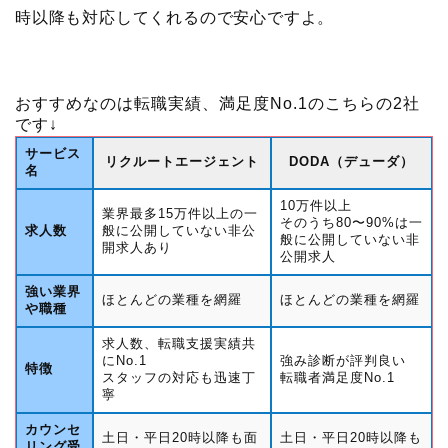
時以降も対応してくれるので安心ですよ。
おすすめなのは転職実績、満足度No.1のこちらの2社
です↓
サービス
リクルートエージェント
DODA（デューダ）
名
10万件以上
業界最多15万件以上の一
そのうち80〜90%は一
求人数
般に公開していない非公
般に公開していない非
開求人あり
公開求人
強い業界
ほとんどの業種を網羅
ほとんどの業種を網羅
や職種
求人数、転職支援実績共
にNo.1
強み診断が評判良い
特徴
スタッフの対応も迅速丁
転職者満足度No.1
寧
カウンセ
土日・平日20時以降も面
土日・平日20時以降も
リング受