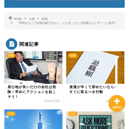
HOME
仕事
転職
HOME
「時間がなくて転職活動できない」とか言ってたら転職なんてずーっと無理！
転職
関連記事
仕事術
転職
転職
お金の不安
居心地が良いだけの会社は危
派遣が辛くて辞めたいなら今
険！早めにアクションを起こ
すぐに取るべき行動
そう！
2016/3/30
2022/1/14
MENU
転職
転職