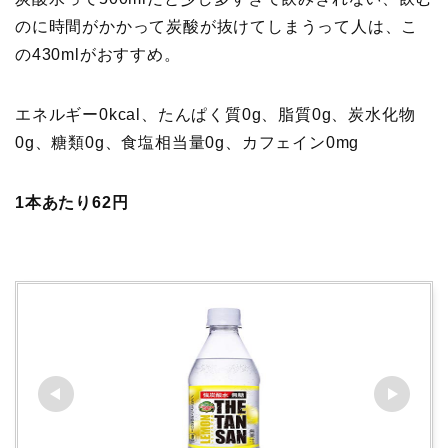
のに時間がかかって炭酸が抜けてしまうって人は、こ
の430mlがおすすめ。
エネルギー0kcal、たんぱく質0g、脂質0g、炭水化物
0g、糖類0g、食塩相当量0g、カフェイン0mg
1本あたり62円