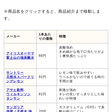
※商品名をクリックすると、商品紹介まで移動しま
す。
1本あた
メーカー
特徴
りの価格
炭酸強め
きめ細かな泡で口当たりがよ
アイリスオーヤマ
66円
く爽快感たっぷり
富士山の強炭酸水
サントリー
レモン味で飲みやすい
天然水スパークリ
91円
ラベルがないので捨てる時の
ングレモン
手間が楽
アサヒ飲料
刺激が強め
ウィルキンソン
81円
キレの良いすっきりとした味
タンサン
わいが特徴
サンガリア
ガスボリューム（GV5）で炭
伊賀ノ天然水 強
70円
酸が抜けにくい