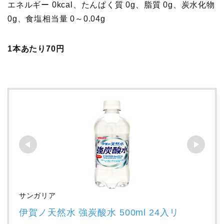
エネルギー 0kcal、たんぱく質 0g、脂質 0g、炭水化物
0g、食塩相当量 0～0.04g
1本あたり70円
サンガリア
伊賀ノ天然水 強炭酸水 500ml 24入リ