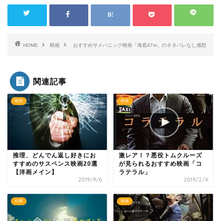
HOME
映画
おすすめサメパニック映画「海底47m」のネタバレなし感想
関連記事
映画
映画
推理、どんでん返し好きにお
激レア！？悪役トムクルーズ
すすめのサスペンス映画20選
が見られるおすすめ映画「コ
【洋画メイン】
ラテラル」
2019/9/6
2019/2/4
仕事
映画