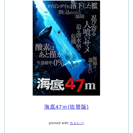
海底47ｍ(吹替版)
posted with
カエレバ