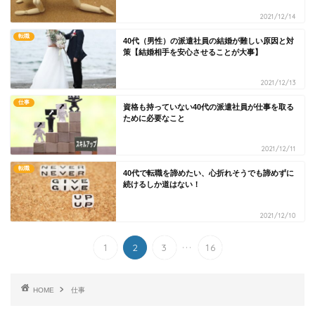
2021/12/14
転職
40代（男性）の派遣社員の結婚が難しい原因と対
策【結婚相手を安心させることが大事】
2021/12/13
仕事
資格も持っていない40代の派遣社員が仕事を取る
ために必要なこと
2021/12/11
転職
40代で転職を諦めたい、心折れそうでも諦めずに
続けるしか道はない！
2021/12/10
...
1
2
3
16
HOME
仕事