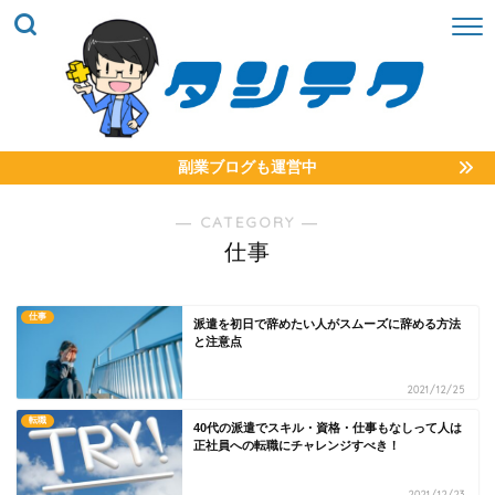
副業ブログも運営中
― CATEGORY ―
仕事
仕事
派遣を初日で辞めたい人がスムーズに辞める方法
と注意点
2021/12/25
転職
40代の派遣でスキル・資格・仕事もなしって人は
正社員への転職にチャレンジすべき！
2021/12/23