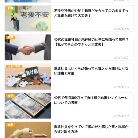
転職
老後や将来が心配！独身だからってこのままずっ
と派遣を続けて大丈夫？
2021/12/22
転職
40代の派遣社員が未経験の仕事に転職って無理？
【私ができたのできっと大丈夫】
2021/12/21
お金の不安
派遣社員はいくら頑張っても貧乏から抜け出せな
い理由と対策
2021/12/17
仕事
40代で年収300万って負け組？結婚やマイホーム
についての考察
2021/12/15
仕事
派遣社員をやっていて惨めだと感じた事と現状か
ら抜け出す方法