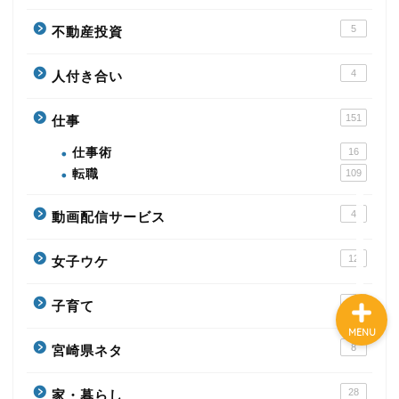
5
不動産投資
HOME
4
人付き合い
転職
151
仕事
仕事術
16
仕事術
転職
109
お金の不安
4
動画配信サービス
12
女子ウケ
18
子育て
MENU
8
宮崎県ネタ
28
家・暮らし