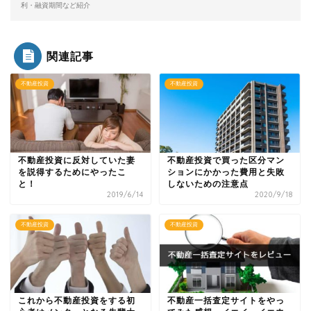
利・融資期間など紹介
関連記事
不動産投資
不動産投資
不動産投資に反対していた妻
不動産投資で買った区分マン
を説得するためにやったこ
ションにかかった費用と失敗
と！
しないための注意点
2019/6/14
2020/9/18
不動産投資
不動産投資
これから不動産投資をする初
不動産一括査定サイトをやっ