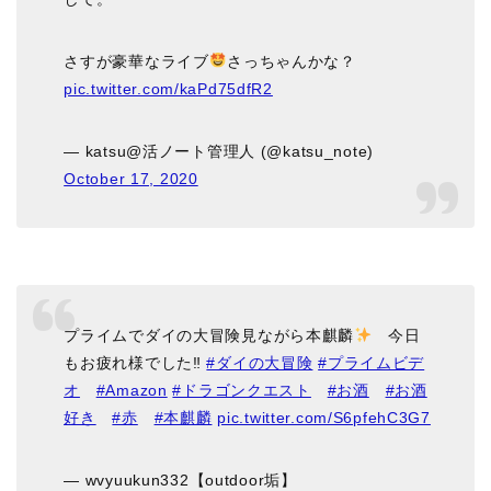
さすが豪華なライブ
さっちゃんかな？
pic.twitter.com/kaPd75dfR2
— katsu@活ノート管理人 (@katsu_note)
October 17, 2020
プライムでダイの大冒険見ながら本麒麟
今日
もお疲れ様でした‼︎
#ダイの大冒険
#プライムビデ
オ
#Amazon
#ドラゴンクエスト
#お酒
#お酒
好き
#赤
#本麒麟
pic.twitter.com/S6pfehC3G7
— wvyuukun332【outdoor垢】