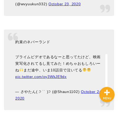
(@wvyuukun332)
October 23, 2020
HOME
転職
約束のネバーランド
仕事術
プライムビデオであるなーと思ってたけど、映画
お金の不安
実写化されてるし見てみた！めちゃおもしろいー
ね
まだ途中、いま10話目で泣いてる
pic.twitter.com/oy3WkJE9dx
— さやたん( ੭ ˙˙ )੭ (@Shaun1102)
October 24,
2020
MENU