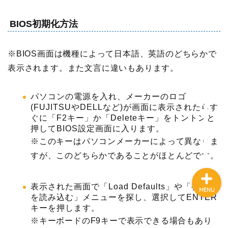
BIOS初期化方法
HOME
※BIOS画面は機種によって日本語、英語のどちらかで
転職
表示されます。また文言に違いもあります。
仕事術
パソコンの電源を入れ、メーカーのロゴ
(FUJITSUやDELLなど)が画面に表示されたらす
ぐに「F2キー」か「Deleteキー」をトントンと
お金の不安
押してBIOS設定画面に入ります。
※このキーはパソコンメーカーによって異なりま
すが、このどちらかであることがほとんどです。
表示された画面で「Load Defaults」や「初期値
MENU
を読み込む」メニューを探し、選択してENTER
キーを押します。
※キーボードのF9キーで表示できる場合もあり