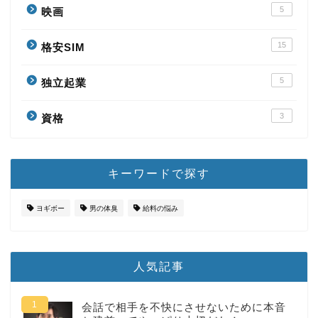
5
映画
15
格安SIM
5
独立起業
3
資格
キーワードで探す
ヨギボー
男の体臭
給料の悩み
人気記事
会話で相手を不快にさせないために本音