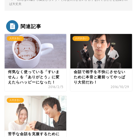
ば大丈夫
関連記事
人付き合い
人付き合い
何気なく使っている「すいま
会話で相手を不快にさせない
せん」を「ありがとう」に変
ために本音と建前ってやっぱ
えたらハッピーになった！
り大切だわ！
2016/2/5
2016/10/29
人付き合い
苦手な会話を克服するために