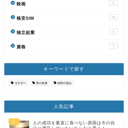
5
映画
15
格安SIM
5
独立起業
3
資格
キーワードで探す
ヨギボー
男の体臭
給料の悩み
人気記事
人の成功を素直に喜べない原因は今の自