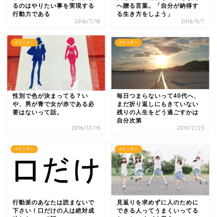
るのはやりたい事を実現する
へ贈る言葉。「自分が納得す
行動力である
る生き方をしよう」
2016/7/18
2016/9/7
オピニオン
オピニオン
性別で色が決まってる？い
毎日つまらないって40代へ、
や、男が青で女が赤である必
まだ折り返しにもきていない
要はないって話。
残りの人生をどう過ごすかは
自分次第
2016/12/19
2019/2/23
オピニオン
オピニオン
行動派のあなたは読まないで
見返りを求めずに人のために
下さい！口だけの人は絶対成
できる人ってうまくいってる